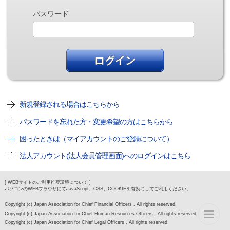
パスワード
新規登録される場合はこちらから
パスワードを忘れた方・変更希望の方はこちらから
困ったときは（マイアカウントのご登録について）
法人アカウント(法人会員管理画面)へのログインはこちら
[ WEBサイトのご利用推奨環境について ]
パソコンのWEBブラウザにてJavaScript、CSS、COOKIEを有効にしてご利用ください。
Copyright (c) Japan Association for Chief Financial Officers . All rights reserved.
Copyright (c) Japan Association for Chief Human Resources Officers . All rights reserved.
Copyright (c) Japan Association for Chief Legal Officers . All rights reserved.