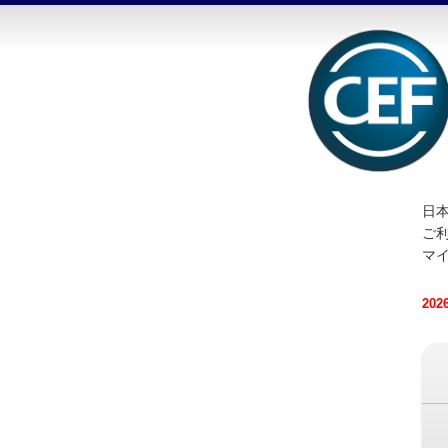
日本
ご
マ
20