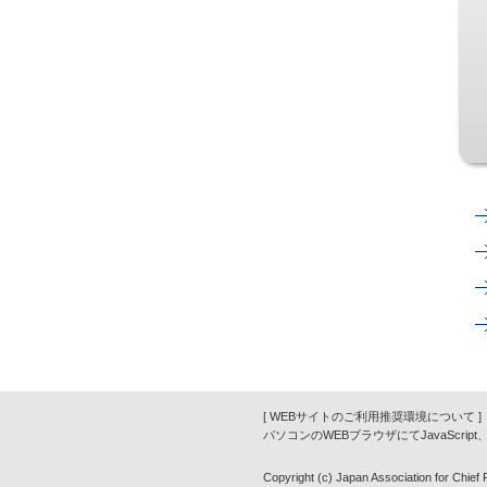
[ WEBサイトのご利用推奨環境について ]
パソコンのWEBブラウザにてJavaScrip
Copyright (c) Japan Association for Chief Fi