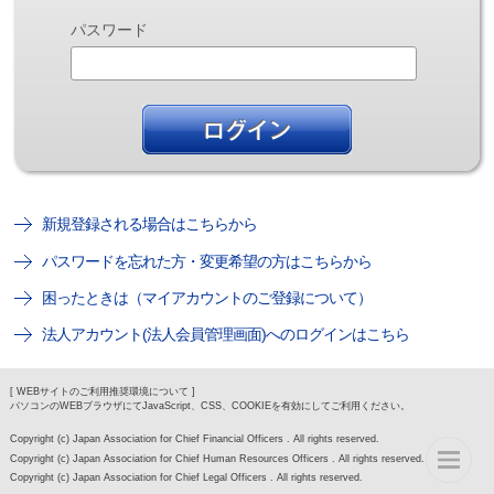
パスワード
新規登録される場合はこちらから
パスワードを忘れた方・変更希望の方はこちらから
困ったときは（マイアカウントのご登録について）
法人アカウント(法人会員管理画面)へのログインはこちら
[ WEBサイトのご利用推奨環境について ]
パソコンのWEBブラウザにてJavaScript、CSS、COOKIEを有効にしてご利用ください。
Copyright (c) Japan Association for Chief Financial Officers . All rights reserved.
Copyright (c) Japan Association for Chief Human Resources Officers . All rights reserved.
Copyright (c) Japan Association for Chief Legal Officers . All rights reserved.