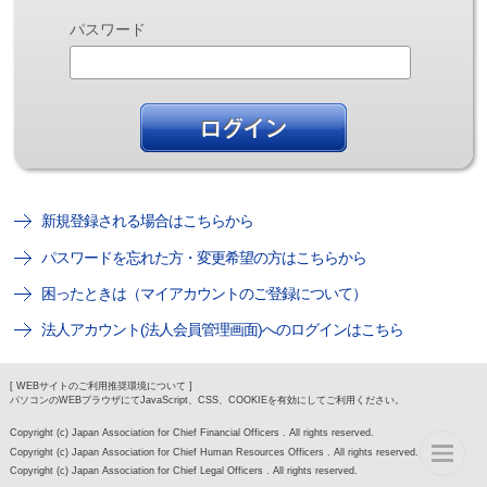
パスワード
新規登録される場合はこちらから
パスワードを忘れた方・変更希望の方はこちらから
困ったときは（マイアカウントのご登録について）
法人アカウント(法人会員管理画面)へのログインはこちら
[ WEBサイトのご利用推奨環境について ]
パソコンのWEBブラウザにてJavaScript、CSS、COOKIEを有効にしてご利用ください。
Copyright (c) Japan Association for Chief Financial Officers . All rights reserved.
Copyright (c) Japan Association for Chief Human Resources Officers . All rights reserved.
Copyright (c) Japan Association for Chief Legal Officers . All rights reserved.