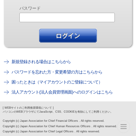
パスワード
新規登録される場合はこちらから
パスワードを忘れた方・変更希望の方はこちらから
困ったときは（マイアカウントのご登録について）
法人アカウント(法人会員管理画面)へのログインはこちら
[ WEBサイトのご利用推奨環境について ]
パソコンのWEBブラウザにてJavaScript、CSS、COOKIEを有効にしてご利用ください。
Copyright (c) Japan Association for Chief Financial Officers . All rights reserved.
Copyright (c) Japan Association for Chief Human Resources Officers . All rights reserved.
Copyright (c) Japan Association for Chief Legal Officers . All rights reserved.