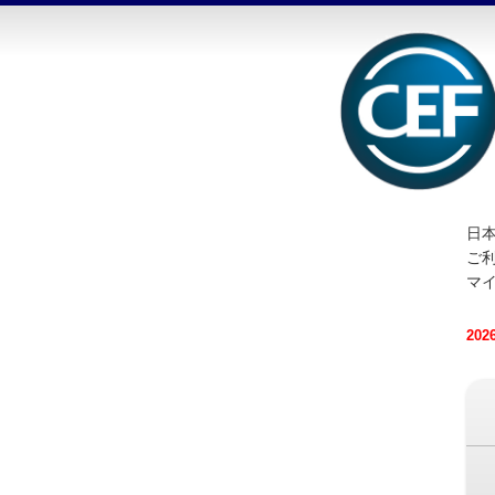
日本
ご
マ
20