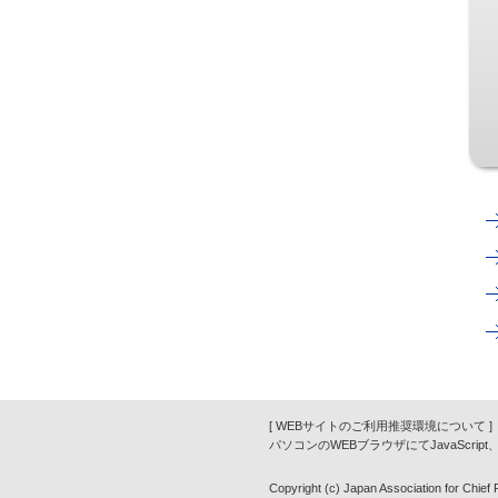
[ WEBサイトのご利用推奨環境について ]
パソコンのWEBブラウザにてJavaScrip
Copyright (c) Japan Association for Chief Fi