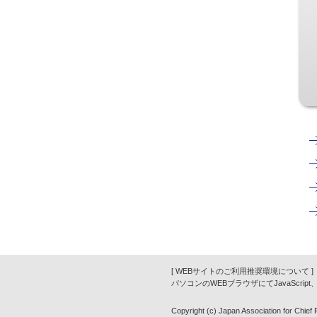
[ WEBサイトのご利用推奨環境について ]
パソコンのWEBブラウザにてJavaScrip
Copyright (c) Japan Association for Chief Fi