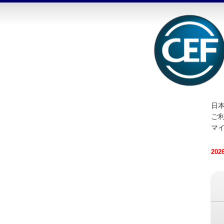
日本
ご
マ
20