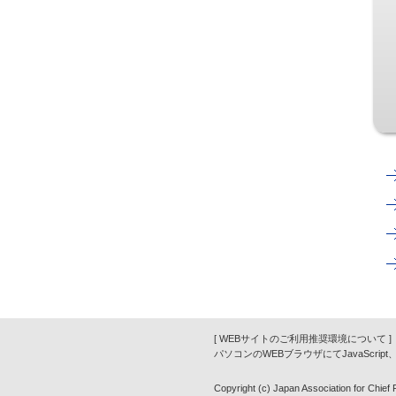
[ WEBサイトのご利用推奨環境について ]
パソコンのWEBブラウザにてJavaScrip
Copyright (c) Japan Association for Chief Fi