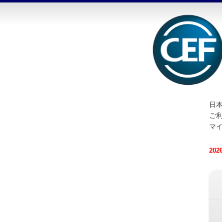
日本
ご
マ
20