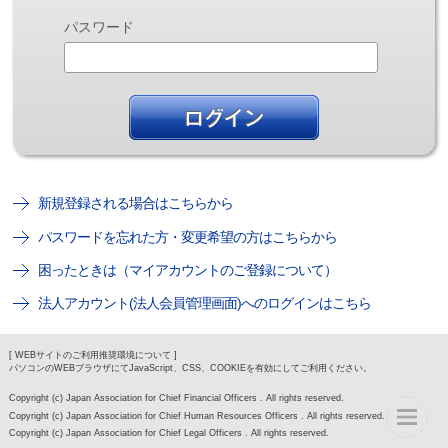
パスワード
新規登録される場合はこちらから
パスワードを忘れた方・変更希望の方はこちらから
困ったときは（マイアカウントのご登録について）
法人アカウント(法人会員管理画面)へのログインはこちら
[ WEBサイトのご利用推奨環境について ]
パソコンのWEBブラウザにてJavaScript、CSS、COOKIEを有効にしてご利用ください。
Copyright (c) Japan Association for Chief Financial Officers . All rights reserved.
Copyright (c) Japan Association for Chief Human Resources Officers . All rights reserved.
Copyright (c) Japan Association for Chief Legal Officers . All rights reserved.