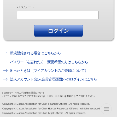
パスワード
新規登録される場合はこちらから
パスワードを忘れた方・変更希望の方はこちらから
困ったときは（マイアカウントのご登録について）
法人アカウント(法人会員管理画面)へのログインはこちら
[ WEBサイトのご利用推奨環境について ]
パソコンのWEBブラウザにてJavaScript、CSS、COOKIEを有効にしてご利用ください。
Copyright (c) Japan Association for Chief Financial Officers . All rights reserved.
Copyright (c) Japan Association for Chief Human Resources Officers . All rights reserved.
Copyright (c) Japan Association for Chief Legal Officers . All rights reserved.