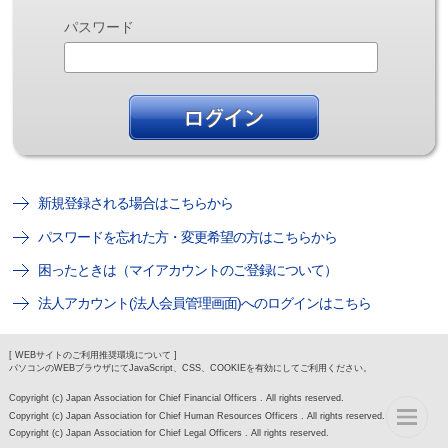
パスワード
新規登録される場合はこちらから
パスワードを忘れた方・変更希望の方はこちらから
困ったときは（マイアカウントのご登録について）
法人アカウント(法人会員管理画面)へのログインはこちら
[ WEBサイトのご利用推奨環境について ]
パソコンのWEBブラウザにてJavaScript、CSS、COOKIEを有効にしてご利用ください。
Copyright (c) Japan Association for Chief Financial Officers . All rights reserved.
Copyright (c) Japan Association for Chief Human Resources Officers . All rights reserved.
Copyright (c) Japan Association for Chief Legal Officers . All rights reserved.