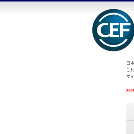
日本
ご
マ
20