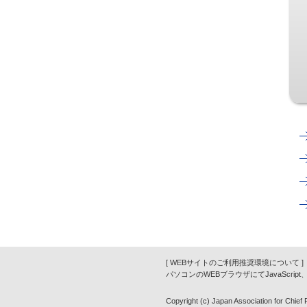
[ WEBサイトのご利用推奨環境について ]
パソコンのWEBブラウザにてJavaScrip
Copyright (c) Japan Association for Chief Fi