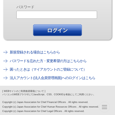
パスワード
新規登録される場合はこちらから
パスワードを忘れた方・変更希望の方はこちらから
困ったときは（マイアカウントのご登録について）
法人アカウント(法人会員管理画面)へのログインはこちら
[ WEBサイトのご利用推奨環境について ]
パソコンのWEBブラウザにてJavaScript、CSS、COOKIEを有効にしてご利用ください。
Copyright (c) Japan Association for Chief Financial Officers . All rights reserved.
Copyright (c) Japan Association for Chief Human Resources Officers . All rights reserved.
Copyright (c) Japan Association for Chief Legal Officers . All rights reserved.