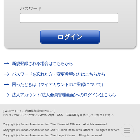
パスワード
新規登録される場合はこちらから
パスワードを忘れた方・変更希望の方はこちらから
困ったときは（マイアカウントのご登録について）
法人アカウント(法人会員管理画面)へのログインはこちら
[ WEBサイトのご利用推奨環境について ]
パソコンのWEBブラウザにてJavaScript、CSS、COOKIEを有効にしてご利用ください。
Copyright (c) Japan Association for Chief Financial Officers . All rights reserved.
Copyright (c) Japan Association for Chief Human Resources Officers . All rights reserved.
Copyright (c) Japan Association for Chief Legal Officers . All rights reserved.