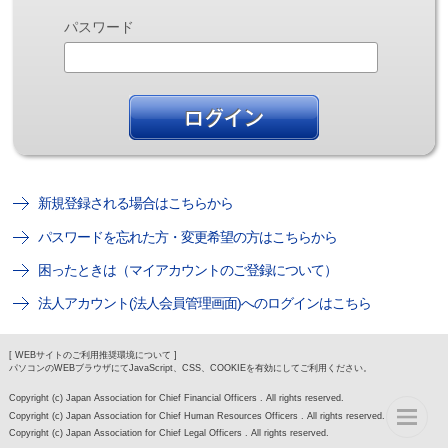
パスワード
新規登録される場合はこちらから
パスワードを忘れた方・変更希望の方はこちらから
困ったときは（マイアカウントのご登録について）
法人アカウント(法人会員管理画面)へのログインはこちら
[ WEBサイトのご利用推奨環境について ]
パソコンのWEBブラウザにてJavaScript、CSS、COOKIEを有効にしてご利用ください。
Copyright (c) Japan Association for Chief Financial Officers . All rights reserved.
Copyright (c) Japan Association for Chief Human Resources Officers . All rights reserved.
Copyright (c) Japan Association for Chief Legal Officers . All rights reserved.