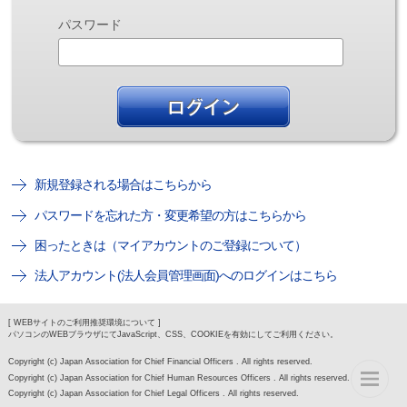
パスワード
新規登録される場合はこちらから
パスワードを忘れた方・変更希望の方はこちらから
困ったときは（マイアカウントのご登録について）
法人アカウント(法人会員管理画面)へのログインはこちら
[ WEBサイトのご利用推奨環境について ]
パソコンのWEBブラウザにてJavaScript、CSS、COOKIEを有効にしてご利用ください。
Copyright (c) Japan Association for Chief Financial Officers . All rights reserved.
Copyright (c) Japan Association for Chief Human Resources Officers . All rights reserved.
Copyright (c) Japan Association for Chief Legal Officers . All rights reserved.