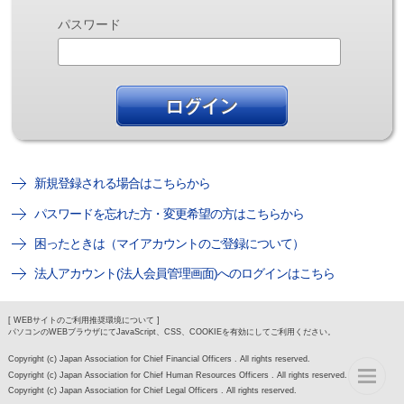
パスワード
新規登録される場合はこちらから
パスワードを忘れた方・変更希望の方はこちらから
困ったときは（マイアカウントのご登録について）
法人アカウント(法人会員管理画面)へのログインはこちら
[ WEBサイトのご利用推奨環境について ]
パソコンのWEBブラウザにてJavaScript、CSS、COOKIEを有効にしてご利用ください。
Copyright (c) Japan Association for Chief Financial Officers . All rights reserved.
Copyright (c) Japan Association for Chief Human Resources Officers . All rights reserved.
Copyright (c) Japan Association for Chief Legal Officers . All rights reserved.