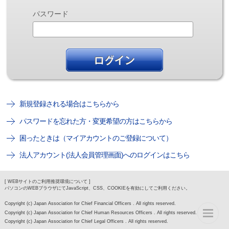
パスワード
新規登録される場合はこちらから
パスワードを忘れた方・変更希望の方はこちらから
困ったときは（マイアカウントのご登録について）
法人アカウント(法人会員管理画面)へのログインはこちら
[ WEBサイトのご利用推奨環境について ]
パソコンのWEBブラウザにてJavaScript、CSS、COOKIEを有効にしてご利用ください。
Copyright (c) Japan Association for Chief Financial Officers . All rights reserved.
Copyright (c) Japan Association for Chief Human Resources Officers . All rights reserved.
Copyright (c) Japan Association for Chief Legal Officers . All rights reserved.