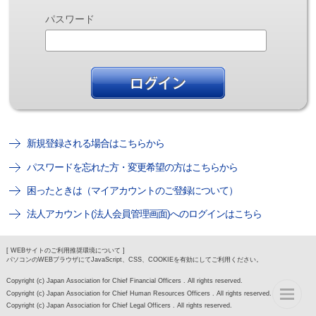
パスワード
新規登録される場合はこちらから
パスワードを忘れた方・変更希望の方はこちらから
困ったときは（マイアカウントのご登録について）
法人アカウント(法人会員管理画面)へのログインはこちら
[ WEBサイトのご利用推奨環境について ]
パソコンのWEBブラウザにてJavaScript、CSS、COOKIEを有効にしてご利用ください。
Copyright (c) Japan Association for Chief Financial Officers . All rights reserved.
Copyright (c) Japan Association for Chief Human Resources Officers . All rights reserved.
Copyright (c) Japan Association for Chief Legal Officers . All rights reserved.