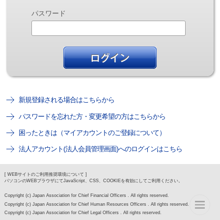
パスワード
新規登録される場合はこちらから
パスワードを忘れた方・変更希望の方はこちらから
困ったときは（マイアカウントのご登録について）
法人アカウント(法人会員管理画面)へのログインはこちら
[ WEBサイトのご利用推奨環境について ]
パソコンのWEBブラウザにてJavaScript、CSS、COOKIEを有効にしてご利用ください。
Copyright (c) Japan Association for Chief Financial Officers . All rights reserved.
Copyright (c) Japan Association for Chief Human Resources Officers . All rights reserved.
Copyright (c) Japan Association for Chief Legal Officers . All rights reserved.