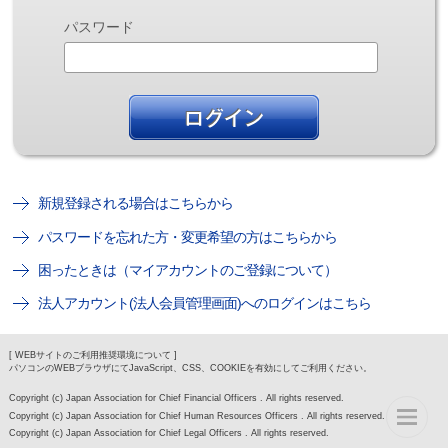
パスワード
新規登録される場合はこちらから
パスワードを忘れた方・変更希望の方はこちらから
困ったときは（マイアカウントのご登録について）
法人アカウント(法人会員管理画面)へのログインはこちら
[ WEBサイトのご利用推奨環境について ]
パソコンのWEBブラウザにてJavaScript、CSS、COOKIEを有効にしてご利用ください。
Copyright (c) Japan Association for Chief Financial Officers . All rights reserved.
Copyright (c) Japan Association for Chief Human Resources Officers . All rights reserved.
Copyright (c) Japan Association for Chief Legal Officers . All rights reserved.