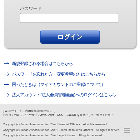
パスワード
新規登録される場合はこちらから
パスワードを忘れた方・変更希望の方はこちらから
困ったときは（マイアカウントのご登録について）
法人アカウント(法人会員管理画面)へのログインはこちら
[ WEBサイトのご利用推奨環境について ]
パソコンのWEBブラウザにてJavaScript、CSS、COOKIEを有効にしてご利用ください。
Copyright (c) Japan Association for Chief Financial Officers . All rights reserved.
Copyright (c) Japan Association for Chief Human Resources Officers . All rights reserved.
Copyright (c) Japan Association for Chief Legal Officers . All rights reserved.