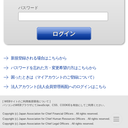
パスワード
新規登録される場合はこちらから
パスワードを忘れた方・変更希望の方はこちらから
困ったときは（マイアカウントのご登録について）
法人アカウント(法人会員管理画面)へのログインはこちら
[ WEBサイトのご利用推奨環境について ]
パソコンのWEBブラウザにてJavaScript、CSS、COOKIEを有効にしてご利用ください。
Copyright (c) Japan Association for Chief Financial Officers . All rights reserved.
Copyright (c) Japan Association for Chief Human Resources Officers . All rights reserved.
Copyright (c) Japan Association for Chief Legal Officers . All rights reserved.