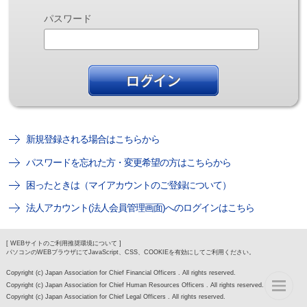
パスワード
新規登録される場合はこちらから
パスワードを忘れた方・変更希望の方はこちらから
困ったときは（マイアカウントのご登録について）
法人アカウント(法人会員管理画面)へのログインはこちら
[ WEBサイトのご利用推奨環境について ]
パソコンのWEBブラウザにてJavaScript、CSS、COOKIEを有効にしてご利用ください。
Copyright (c) Japan Association for Chief Financial Officers . All rights reserved.
Copyright (c) Japan Association for Chief Human Resources Officers . All rights reserved.
Copyright (c) Japan Association for Chief Legal Officers . All rights reserved.