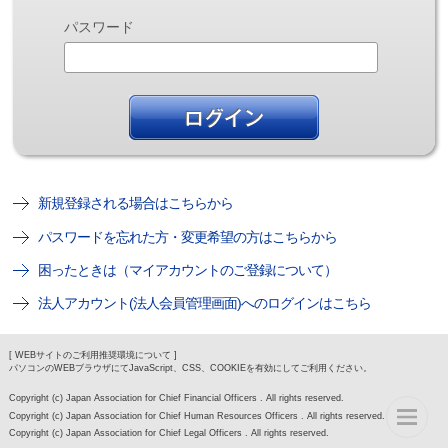
パスワード
新規登録される場合はこちらから
パスワードを忘れた方・変更希望の方はこちらから
困ったときは（マイアカウントのご登録について）
法人アカウント(法人会員管理画面)へのログインはこちら
[ WEBサイトのご利用推奨環境について ]
パソコンのWEBブラウザにてJavaScript、CSS、COOKIEを有効にしてご利用ください。
Copyright (c) Japan Association for Chief Financial Officers . All rights reserved.
Copyright (c) Japan Association for Chief Human Resources Officers . All rights reserved.
Copyright (c) Japan Association for Chief Legal Officers . All rights reserved.