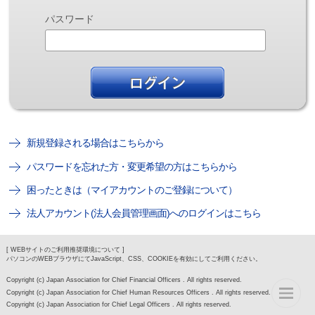
パスワード
新規登録される場合はこちらから
パスワードを忘れた方・変更希望の方はこちらから
困ったときは（マイアカウントのご登録について）
法人アカウント(法人会員管理画面)へのログインはこちら
[ WEBサイトのご利用推奨環境について ]
パソコンのWEBブラウザにてJavaScript、CSS、COOKIEを有効にしてご利用ください。
Copyright (c) Japan Association for Chief Financial Officers . All rights reserved.
Copyright (c) Japan Association for Chief Human Resources Officers . All rights reserved.
Copyright (c) Japan Association for Chief Legal Officers . All rights reserved.