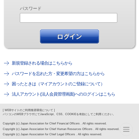
パスワード
新規登録される場合はこちらから
パスワードを忘れた方・変更希望の方はこちらから
困ったときは（マイアカウントのご登録について）
法人アカウント(法人会員管理画面)へのログインはこちら
[ WEBサイトのご利用推奨環境について ]
パソコンのWEBブラウザにてJavaScript、CSS、COOKIEを有効にしてご利用ください。
Copyright (c) Japan Association for Chief Financial Officers . All rights reserved.
Copyright (c) Japan Association for Chief Human Resources Officers . All rights reserved.
Copyright (c) Japan Association for Chief Legal Officers . All rights reserved.