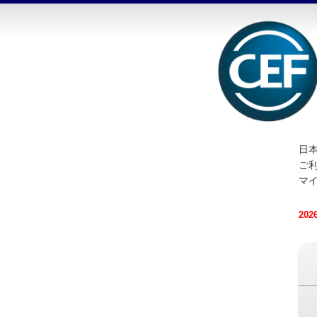
日本
ご
マ
20