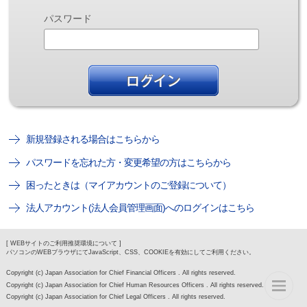
パスワード
新規登録される場合はこちらから
パスワードを忘れた方・変更希望の方はこちらから
困ったときは（マイアカウントのご登録について）
法人アカウント(法人会員管理画面)へのログインはこちら
[ WEBサイトのご利用推奨環境について ]
パソコンのWEBブラウザにてJavaScript、CSS、COOKIEを有効にしてご利用ください。
Copyright (c) Japan Association for Chief Financial Officers . All rights reserved.
Copyright (c) Japan Association for Chief Human Resources Officers . All rights reserved.
Copyright (c) Japan Association for Chief Legal Officers . All rights reserved.